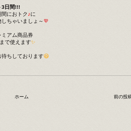
ト3日間!!!
期間におトク
♪
に
物しちゃいましょ～
💖
レミアム商品券
)まで使えます
✨
お待ちしております
😆
ホーム
前の投