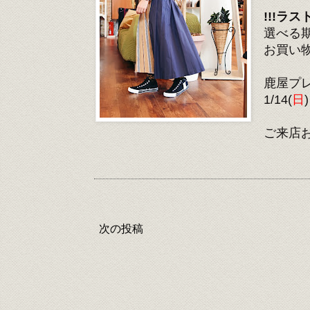
!!!ラス
選べる
お買い
鹿屋プ
1/14(
日
ご来店
次の投稿