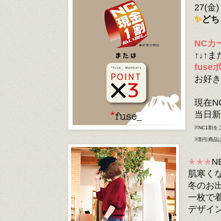
27(金)
✨
どち
NCカ
↑↓↑ま
fus
お好き
現在N
当日新
※NC1割
※割引商品
★★★
N
肌寒く
冬のお
一枚で
デザイ