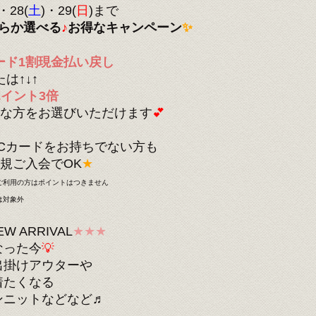
・28(
土
)・29(
日
)まで
らか選べる
♪
お得なキャンペーン
✨
ード1割現金払い戻し
たは↑↓↑
eポイント3倍
な方をお選びいただけます
💕
Cカードをお持ちでない方も
規ご入会でOK
★
をご利用の方はポイントはつきません
は対象外
EW ARRIVAL
★★★
なった今
💡
出掛けアウターや
着たくなる
ンニットなどなど♬