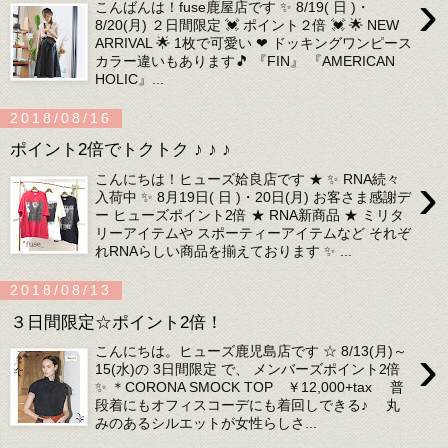
›
こんばんは！fuse鹿屋店です ✨ 8/19( 日 )・
8/20(月) ２日間限定 💓 ポイント２倍 💓 🌟 NEW
ARRIVAL 🌟 1枚で可愛い ❤ ドッキングワンピース
カラー違いもあります🎵 『FIN』 『AMERICAN
HOLIC』...
2018/08/16
ポイント2倍でトクトク ♪ ♪ ♪
›
こんにちは！ヒューズ姶良店です ★ ✨ RNA続々
入荷中 ✨ 8月19日( 日 )・20日(月) お客さま感謝デ
ー ヒューズポイント2倍 ★ RNA新商品 ★ ミリタ
リーアイテムや スポーティーアイテムなど それぞ
れRNAらしい商品を揃えております ✨ ...
2018/08/13
３日間限定☆ポイント2倍！
›
こんにちは。ヒューズ鹿児島店です ☆ 8/13(月)～
15(水)の 3日間限定 で、 メンバーズポイント2倍
✨ ＊CORONA SMOCK TOP ￥12,000+tax 普
段着にもオフィスコーデにも着回しできる♪ 丸
みのあるシルエットが女性らしさ...