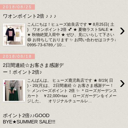
2018/08/25
ワオンポイント2倍 ♪ ♪ ♪
›
こんにちは！ヒューズ姶良店です ❤ 8月25日( 土
) ワオンポイント2倍 💕 ★ 夏物ラストSALE ★
★ 秋物絶賛入荷中 ★ ぜひ、見にいらして下さい
😄 お待ちしております ✨ お問い合わせはコチラ↓
0995-73-6789／10:...
2018/08/18
2日間連続☆お客さま感謝デ
ー！ポイント2倍♪
›
こんばんは。 ヒューズ鹿児島店です ★ 8/19( 日
)・20(月)は、 2日間連続 ☆ お客さま感謝デー！
✨ メンバーズポイント 2倍 ✨ ＊ローズガーデンス
カート ￥22,000+tax ローズガーデンをイメー
ジした、 オリジナルチュールレ...
ポイント2倍♪♪GOOD
BYE★SUMMER SALE!!!