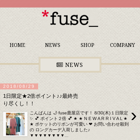
HOME
NEWS
SHOP
COMPANY
NEWS
2018/08/29
1日限定★2倍ポイント♪♪最終売
り尽くし！！
›
こんばんは 🌙 fuse鹿屋店です！ 8/30(木)１日限定
✨ 💕 ポイント２倍 💕 ★ ★ N E W A R R I V A L ★
★ ポケットのリボンが可愛い ❤ お問い合わせ殺到
の ロングカーデ入荷しました♪
▼▼▼▼▼▼▼▼...