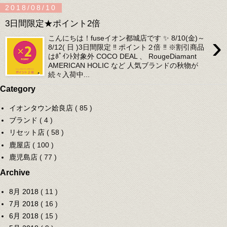
2018/08/10
3日間限定★ポイント2倍
›
こんにちは！fuseイオン都城店です ✨ 8/10(金)～
8/12( 日 )3日間限定 ‼️ ポイント２倍 ‼️ ※割引商品
はﾎﾟｲﾝﾄ対象外 COCO DEAL 、 RougeDiamant
AMERICAN HOLIC など 人気ブランドの秋物が
続々入荷中...
Category
イオンタウン姶良店
( 85 )
ブランド
( 4 )
リセット店
( 58 )
鹿屋店
( 100 )
鹿児島店
( 77 )
Archive
8月 2018
( 11 )
7月 2018
( 16 )
6月 2018
( 15 )