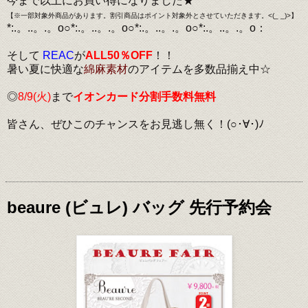
今まで以上にお買い得になりました★
【※一部対象外商品があります。割引商品はポイント対象外とさせていただきます。<(_ _)>】
*:.。..。.。o○*:.。..。.。o○*:.。..。.。o○*:.。..。.。o：
そして
REAC
が
ALL50％OFF
！！
暑い夏に快適な
綿麻素材
のアイテムを多数品揃え中☆
◎
8/9(火)
まで
イオンカード分割手数料無料
皆さん、ぜひこのチャンスをお見逃し無く！(○･∀･)ﾉ
beaure (ビュレ) バッグ 先行予約会