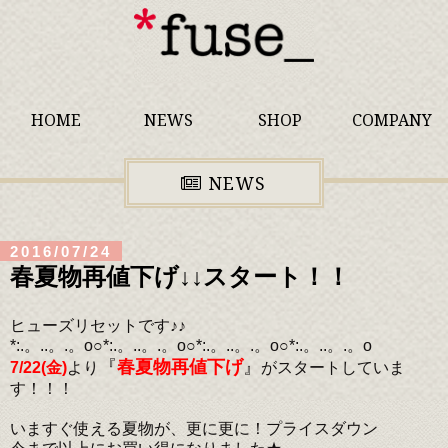
HOME
NEWS
SHOP
COMPANY
NEWS
2016/07/24
春夏物再値下げ↓↓スタート！！
ヒューズリセットです♪♪
*:.。..。.。o○*:.。..。.。o○*:.。..。.。o○*:.。..。.。o
『
春夏物再値下げ
』
7/22(金)
より
がスタートしていま
す！！！
いますぐ使える夏物が、更に更に！プライスダウン