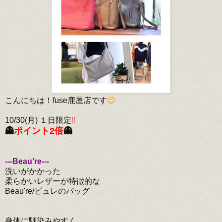
こんにちは！fuse鹿屋店です
😊
10/30(月) １日限定
!!
👻
ポイント2倍
👻
---Beau’re---
洗いがかかった
柔らかいレザーが特徴的な
Beau're/ビュレのバッグ
身体に馴染みやすく