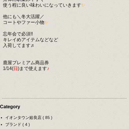
使う程に良い味わいになっていきます
✨
他にも＼冬大活躍／
コートやファー小物
✨
忘年会で必須!!
キレイめアイテムなどなど
入荷してます♬
鹿屋プレミアム商品券
1/14(
日
)まで使えます
♪
Category
イオンタウン姶良店
( 85 )
ブランド
( 4 )