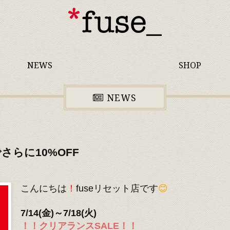
NEWS
SHOP
NEWS
さらに10%OFF
こんにちは
！
fuseリセット店です
😊
7/14(金)～7/18(火)
！！クリアランスSALE！！