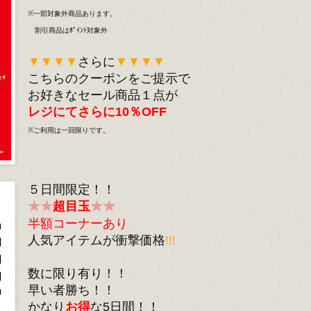
※一部対象外商品あります。
割引商品はﾎﾟｲﾝﾄ対象外
▼▼▼▼
さらに
▼▼▼▼
こちらのクーポンをご提示で
お好きなセール商品１点が
レジにてさらに10％OFF
※ご利用は一回限りです。
５日間限定！！
★★
超目玉
★★
半額コーナーあり
人気アイテムが衝撃価格
!!!
数に限り有り！！
早い者勝ち！！
かなり
お得
な5日間！！