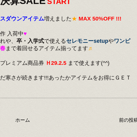
決算SALE
START
スダウンアイテム
増えました
★
MAX 50%OFF !!!
作 入荷中
♥
れや、
卒・入学式
で使える
セレモニーsetup
や
ワンピ
春
まで着回せるアイテム揃ってます
♬
市プレミアム商品券
Ｈ29.2.5
まで使えます(^^)
だ寒さが続きます!!!あったかアイテムをお得にＧＥＴ
ホーム
前の投