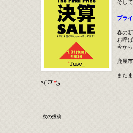
そして
プライ
春の新
お呼ば
今から
鹿屋
まだま
٩(ˊᗜˋ
*
)و
次の投稿